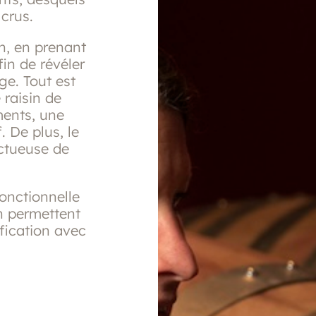
crus.
in, en prenant
in de révéler
ge. Tout est
 raisin de
ments, une
. De plus, le
ectueuse de
onctionnelle
on permettent
ification avec