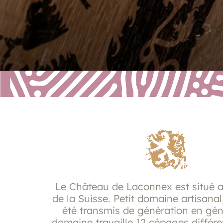
Le Château de Laconnex est situé 
de la Suisse. Petit domaine artisanal,
été transmis de génération en gén
domaine travaille 12 cépages différe