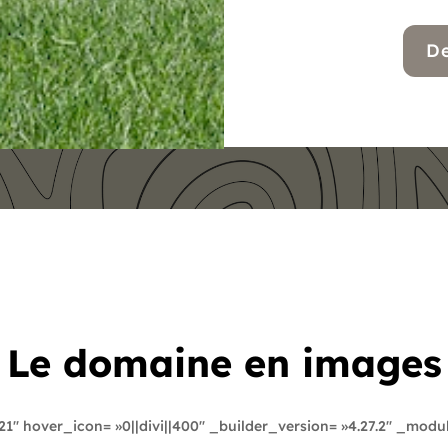
D
Le domaine en images
21″ hover_icon= »0||divi||400″ _builder_version= »4.27.2″ _modul